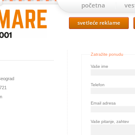
početna
ves
svetleće reklame
Zatražite ponudu
Vaše ime
Beograd
Telefon
6721
om
Email adresa
Vaše pitanje, zahtev