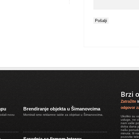
Brzi 
Zatražite
i
odgovor z
mpu
Brendiranje objekta u Šimanovcima
odali novu
Montirali smo reklamne table za objekat u Šimanovcima.
Ukoliko su 
usluge, ne o
nam vaše pot
doba dana 
našu ponudu
minuta. Ili 
pozovite tel
a
Saradnja sa firmom Interex