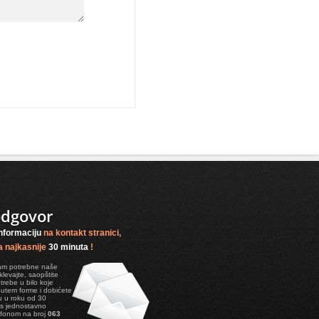
odgovor
nformaciju
na
kontakt stranici
,
a najkasnije
30 minuta
!
vam potrebne naše
klevajte, saopštite
rebe u bilo koje
putem
forme
i dobićete
 u roku od 30
nas jednostavno
efonom na broj
063