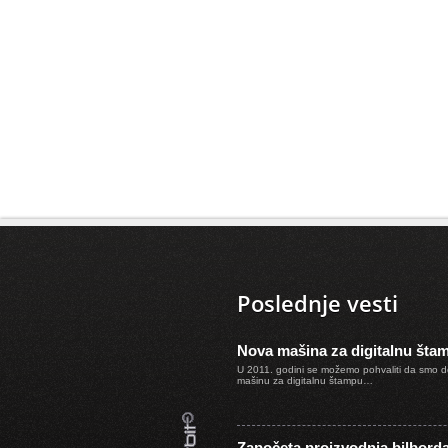
Poslednje vesti
Nova mašina za digitalnu šta
U 2011. godini se možemo pohvaliti da smo d
mašinu za digitalnu štampu…
Započeta proizvodnja bilbord